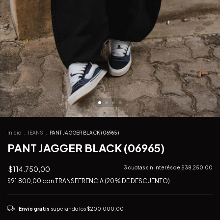
Inicio
.
JEANS
.
PANT JAGGER BLACK (06965)
PANT JAGGER BLACK (06965)
$114.750,00
3
cuotas sin interés de
$38.250,00
$91.800,00
con
TRANSFERENCIA (20% DE DESCUENTO)
Envío gratis
superando los
$200.000,00