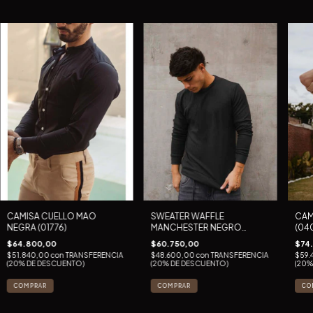
CAMISA CUELLO MAO
SWEATER WAFFLE
CAM
NEGRA (01776)
MANCHESTER NEGRO
(04
(00848)
$64.800,00
$60.750,00
$74
$51.840,00
con
TRANSFERENCIA
$48.600,00
con
TRANSFERENCIA
$59.
(20% DE DESCUENTO)
(20% DE DESCUENTO)
(20%
COMPRAR
COMPRAR
CO