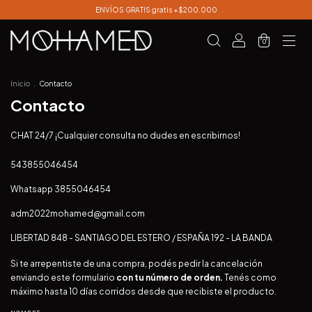
ENVÍOS GRATIS gratis +$200.000
0
Inicio
.
Contacto
Contacto
CHAT 24/7 ¡Cualquier consulta no dudes en escribirnos!
543855046454
Whatsapp 3855046454
adm2022mohamed@gmail.com
LIBERTAD 848 - SANTIAGO DEL ESTERO / ESPAÑA 192 - LA BANDA
Si te arrepentiste de una compra, podés pedir la cancelación
enviando este formulario
con tu número de orden.
Tenés como
máximo hasta 10 días corridos desde que recibiste el producto.