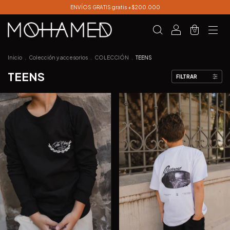
ENVÍOS GRATIS gratis +$200.000
0
Inicio
.
Colección y accesorios
.
COLECCIÓN
.
TEENS
TEENS
FILTRAR