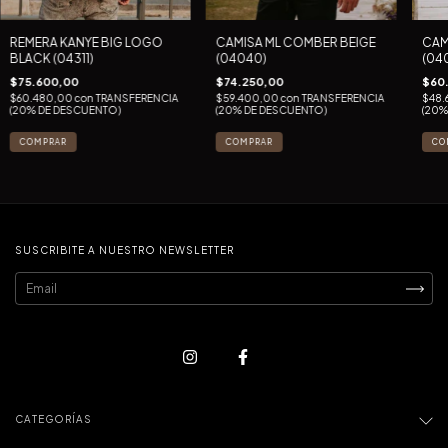
REMERA KANYE BIG LOGO
CAMISA ML COMBER BEIGE
CAM
BLACK (04311)
(04040)
(04
$75.600,00
$74.250,00
$60
$60.480,00
con
TRANSFERENCIA
$59.400,00
con
TRANSFERENCIA
$48.
(20% DE DESCUENTO)
(20% DE DESCUENTO)
(20%
COMPRAR
COMPRAR
CO
SUSCRIBITE A NUESTRO NEWSLETTER
CATEGORÍAS