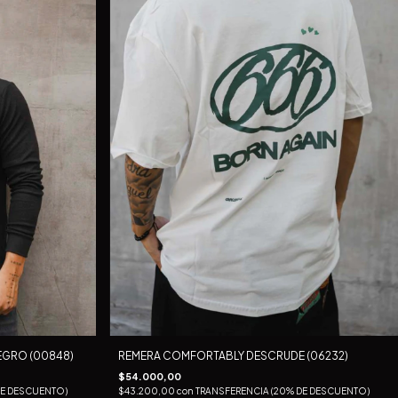
EGRO (00848)
REMERA COMFORTABLY DESCRUDE (06232)
$54.000,00
DE DESCUENTO)
$43.200,00
con
TRANSFERENCIA (20% DE DESCUENTO)