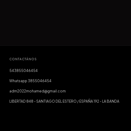
CONTACTÁNOS
543855046454
Whatsapp 3855046454
adm2022mohamed@gmail.com
LIBERTAD 848 - SANTIAGO DEL ESTERO / ESPAÑA 192 - LA BANDA