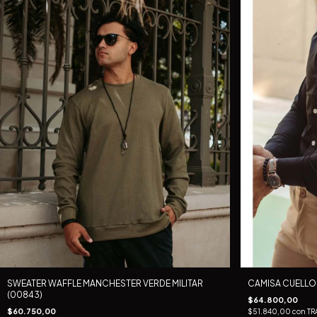
SWEATER WAFFLE MANCHESTER VERDE MILITAR
CAMISA CUELLO 
(00843)
$64.800,00
$60.750,00
$51.840,00
con
TR