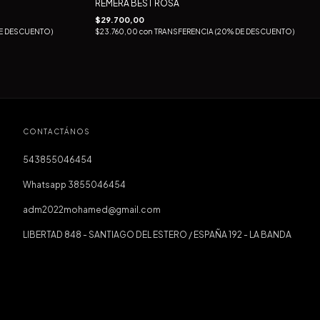
REMERA BEST ROSA
$29.700,00
E DESCUENTO)
$23.760,00
con
TRANSFERENCIA (20% DE DESCUENTO)
CONTACTÁNOS
543855046454
Whatsapp 3855046454
adm2022mohamed@gmail.com
LIBERTAD 848 - SANTIAGO DEL ESTERO / ESPAÑA 192 - LA BANDA