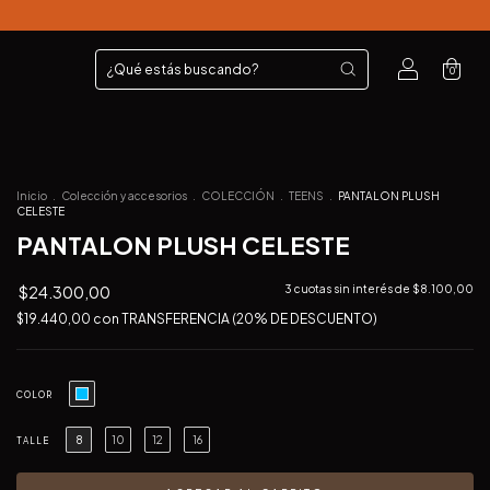
0
Inicio
.
Colección y accesorios
.
COLECCIÓN
.
TEENS
.
PANTALON PLUSH
CELESTE
PANTALON PLUSH CELESTE
$24.300,00
3
cuotas sin interés de
$8.100,00
$19.440,00
con
TRANSFERENCIA (20% DE DESCUENTO)
COLOR
8
10
12
16
TALLE