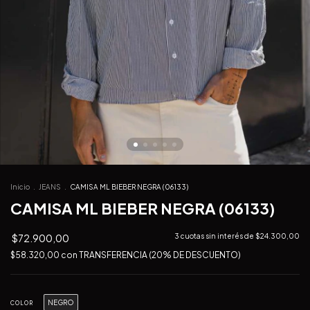
Inicio
.
JEANS
.
CAMISA ML BIEBER NEGRA (06133)
CAMISA ML BIEBER NEGRA (06133)
$72.900,00
3
cuotas sin interés de
$24.300,00
$58.320,00
con
TRANSFERENCIA (20% DE DESCUENTO)
NEGRO
COLOR