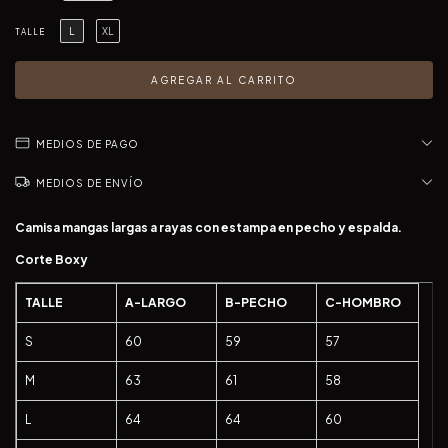
L
XL
TALLE
MEDIOS DE PAGO
MEDIOS DE ENVÍO
Camisa mangas largas a rayas con estampa en pecho y espalda.
Corte Boxy
TALLE
A-LARGO
B-PECHO
C-HOMBRO
S
60
59
57
M
63
61
58
L
64
64
60