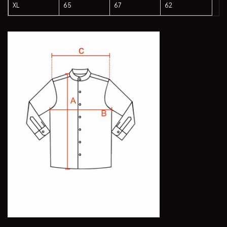
XL
65
67
62