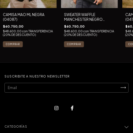
CAMISA MAO ML NEGRA
SWEATER WAFFLE
CAM
(04087)
MANCHESTER NEGRO
(041
(00848)
$60.750,00
$60.750,00
$60
$48.600,00
con
TRANSFERENCIA
$48.600,00
con
TRANSFERENCIA
$48.
(20% DE DESCUENTO)
(20% DE DESCUENTO)
(20%
COMPRAR
COMPRAR
CO
SUSCRIBITE A NUESTRO NEWSLETTER
CATEGORÍAS